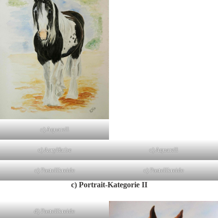
c) Aquarell
c) Acrylfarbe
c) Aquarell
c) Pastellkreide
c) Pastellkreide
c) Portrait-Kategorie II
d) Pastellkreide