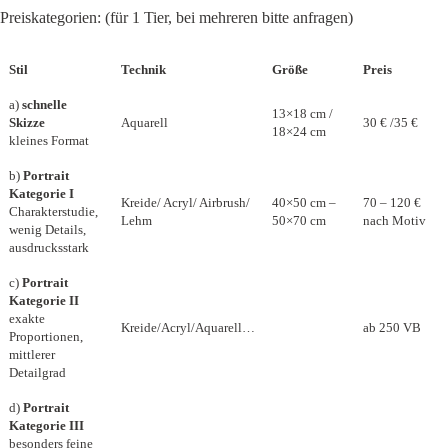
Preiskategorien: (für 1 Tier, bei mehreren bitte anfragen)
Stil
Technik
Größe
Preis
a)
schnelle
13×18 cm /
Skizze
Aquarell
30 € /35 €
18×24 cm
kleines Format
b)
Portrait
Kategorie I
Kreide/ Acryl/ Airbrush/
40×50 cm –
70 – 120 €
Charakterstudie,
Lehm
50×70 cm
nach Motiv
wenig Details,
ausdrucksstark
c)
Portrait
Kategorie II
exakte
Kreide/Acryl/Aquarell…
ab 250 VB
Proportionen,
mittlerer
Detailgrad
d)
Portrait
Kategorie III
besonders feine