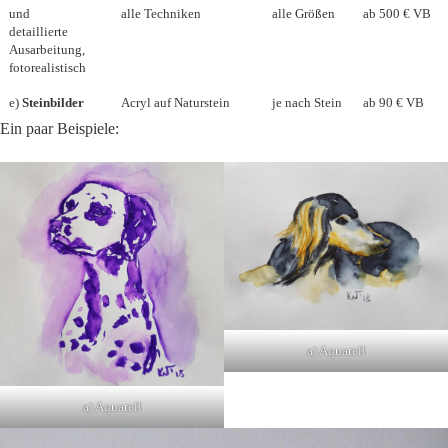
und
alle Techniken
alle Größen
ab 500 € VB
detaillierte
Ausarbeitung,
fotorealistisch
e)
Steinbilder
Acryl auf Naturstein
je nach Stein
ab 90 € VB
Ein paar Beispiele:
a) Aquarell
a) Aquarell